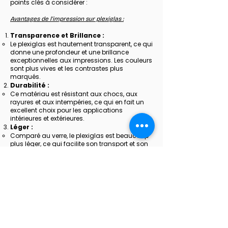
points clés à considérer :
Avantages de l'impression sur plexiglas :
Transparence et Brillance :
Le plexiglas est hautement transparent, ce qui
donne une profondeur et une brillance
exceptionnelles aux impressions. Les couleurs
sont plus vives et les contrastes plus
marqués.
Durabilité :
Ce matériau est résistant aux chocs, aux
rayures et aux intempéries, ce qui en fait un
excellent choix pour les applications
intérieures et extérieures.
Léger :
Comparé au verre, le plexiglas est beaucoup
plus léger, ce qui facilite son transport et son
installation.
Polyvalence :
Le plexiglas peut être découpé dans
différentes formes et tailles, permettant une
personnalisation poussée pour s'adapter à
divers besoins et designs.
Conclusion