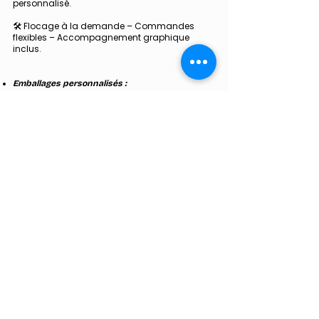
personnalisé.​
🛠 Flocage à la demande – Commandes
flexibles – Accompagnement graphique
inclus.
​Emballages personnalisés​ :
Nous vous accompagnons dans la création
d’emballages adaptés à votre activité : boîtes
imprimées, sachets kraft, étiquettes sur
mesure, et bien plus encore.Idéal pour les
boutiques locales, les marques artisanales ou
les ventes en ligne, notre solution d’emballage
renforce votre image dès le premier coup
d’œil.Impression soignée, formats variés et
faible minimum de commande.​
En plus nous pouvons vous conseiller sur les
films dépolis et les
goodies
comme des stylos
personnalisés.
Le but premier de notre imprimerie est de créer
des solutions personnalisées. Chaque projet
est unique, et nous nous engageons à fournir
des résultats à la hauteur de vos attentes.