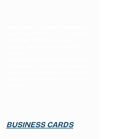
Vernis sélectif et vernis 3D
Dorure à chaud
Notre agence de publicité imprime vos
supports publicitaires avec soin et vous
les livre sur toute la Côte d'Azur
(Cannes, Mougins, Nice, Monaco et
alentours).
Professionnels, commerçants, artisans,
indépendants ou grandes entreprises :
nous vous conseillons pour créer une
carte qui vous ressemble et qui fait la
différence.
Indiquez vos besoins
ici
et recevez votre devis
personnalisé.
BUSINESS CARDS