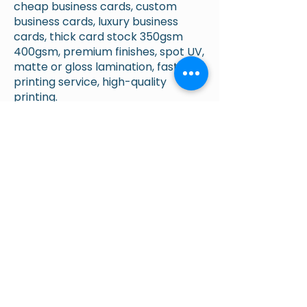
cheap business cards, custom
business cards, luxury business
cards, thick card stock 350gsm
400gsm, premium finishes, spot UV,
matte or gloss lamination, fast
printing service, high-quality
printing.
Our business cards are suitable for
all types of professionals:
freelancers, shops, restaurants,
and companies looking for a clean
and impactful way to present their
contact details.
We provide express printing (24h /
48h), competitive pricing, and
support to ensure your files are
print-ready and optimized for the
best result.
Fast business card printing, same-