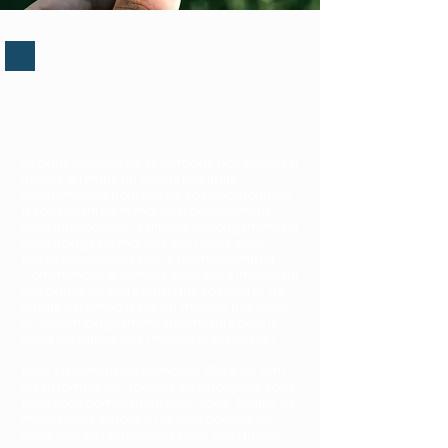
Cartes de visite, support
indémodable !
La carte de visite ne se démode pas et reste à
travers le temps un outil publicitaire
indispensable pour laisser vos coordonnées
à votre clientèle et marquer positivement
votre interlocuteur. Véritable prolongement de
votre image de marque, elle reflète votre
professionnalisme dès le premier contact.
Commandez à Cannes chez votre imprimeur
vos cartes de visite ainsi que vos cartes de
fidélité personnalisées au meilleur prix, avec
un accompagnement sur-mesure pour le
choix du papier, des finitions et du design.
Avec sa dimension standard (8,5 x 5,4 cm)
ou en format sur-mesure, ayez toujours votre
passeport commercial avec vous. Toutes les
impressions se font en quadri couleur, en
recto seul ou recto-verso, avec une qualité