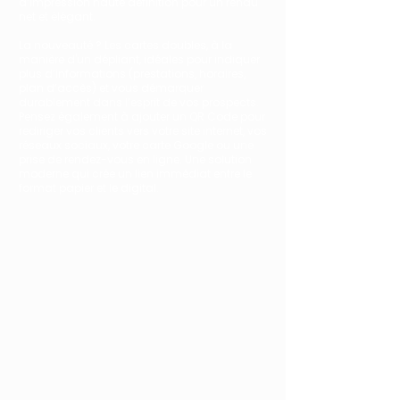
d’impression haute définition pour un rendu
net et élégant.
La nouveauté ? Les cartes doubles, à la
manière d'un dépliant, idéales pour indiquer
plus d’informations (prestations, horaires,
plan d’accès) et vous démarquer
durablement dans l’esprit de vos prospects.
Pensez également à ajouter un QR Code pour
rediriger vos clients vers votre site internet, vos
réseaux sociaux, votre carte Google ou une
prise de rendez-vous en ligne. Une solution
moderne qui crée un lien immédiat entre le
format papier et le digital.
Choix du papier :
jouez s
ur l'épaisseur des papiers pour vous
distingu
er
optez pour un papier écologique ou recyclé
Testez le papier texturé
Finitions disponibles
:
Pelliculage mat, brillant ou soft touch (peau
de pêche)