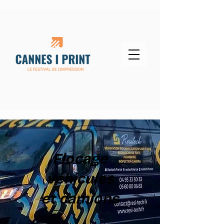
Flocage
véhicules
et camions