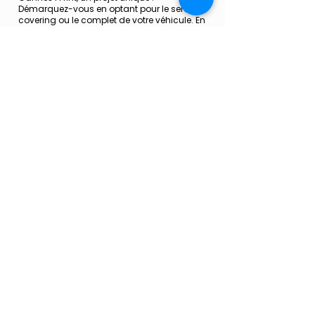
Démarquez-vous en optant pour le semi-
covering ou le complet de votre véhicule. En
plus, l’adhésif protège la carrosserie.
Parce que nos coverings sont réalisés par
des poseurs professionnels et avec des
matériaux adaptés et de qualité, nous vous
assurons un rendu optimal et une
résistance dans le temps.
Que vous souhaitiez un total covering ou un
semi covering sur vos voitures, camions…
nous
sommes à votre écoute pour
commencer votre projet.
Nous réalisons la pose sur différents
supports comme les voitures, les bateaux,
les motos, du mobilier ou toute surface lisse
.
Notre savoir-faire en impression et en pose,
nous permet de décliner votre identité
visuelle sur votre flotte de véhicules à
Cannes, Mandelieu, Grasse et Antibes.
Vous souhaitez commencer à faire rouler
votre marque ?
Contactez nos équipes
pour
en discuter et établir un premier devis.