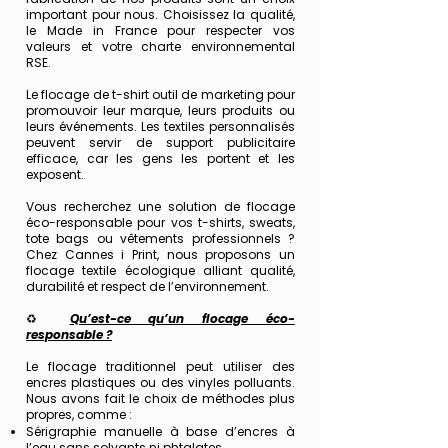
important pour nous. Choisissez la qualité,
le Made in France pour respecter vos
valeurs et votre charte environnemental
RSE.
​Le flocage de t-shirt outil de marketing pour
promouvoir leur marque, leurs produits ou
leurs événements. Les textiles personnalisés
peuvent servir de support publicitaire
efficace, car les gens les portent et les
exposent.
Vous recherchez une solution de flocage
éco-responsable pour vos t-shirts, sweats,
tote bags ou vêtements professionnels ?
Chez Cannes i Print, nous proposons un
flocage textile écologique alliant qualité,
durabilité et respect de l’environnement.
♻️
Qu’est-ce qu’un flocage éco-
responsable ?
Le flocage traditionnel peut utiliser des
encres plastiques ou des vinyles polluants.
Nous avons fait le choix de méthodes plus
propres, comme :
Sérigraphie manuelle à base d’encres à
l’eau sans solvants ni phtalates