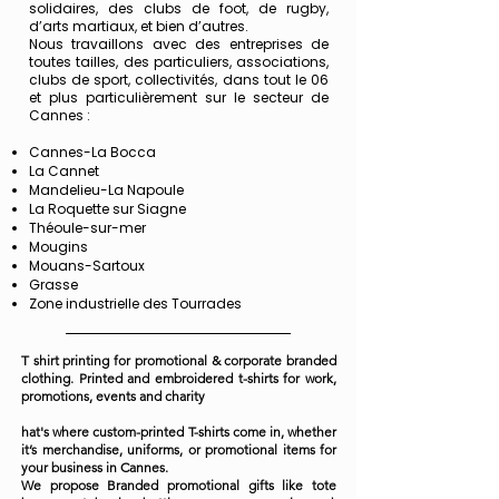
solidaires, des clubs de foot, de rugby,
d’arts martiaux, et bien d’autres.
Nous travaillons avec des entreprises de
toutes tailles, des particuliers, associations,
clubs de sport, collectivités, dans tout le 06
et plus particulièrement sur le secteur de
Cannes :
Cannes-La Bocca
La Cannet
Mandelieu-La Napoule
La Roquette sur Siagne
Théoule-sur-mer
Mougins
Mouans-Sartoux
Grasse
Zone industrielle des Tourrades
T shirt printing for promotional & corporate branded
clothing. Printed and embroidered t-shirts for work,
promotions, events and charity
hat's where custom-printed T-shirts come in, whether
it’s merchandise, uniforms, or promotional items for
your business in Cannes.
We propose Branded promotional gifts like tote