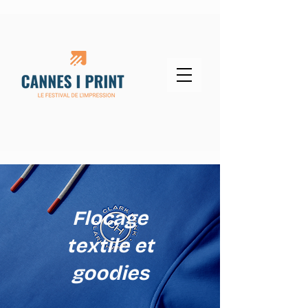
Flocage
textile et
goodies